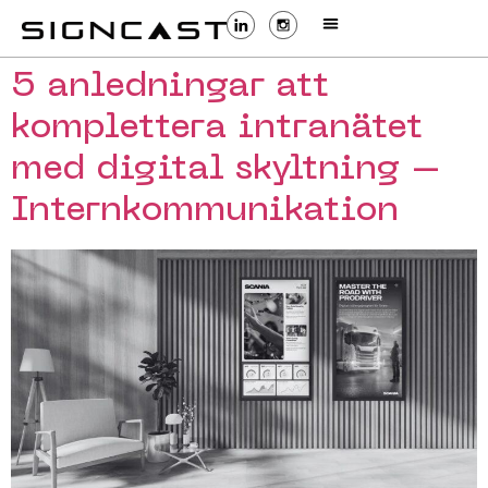
5 anledningar att
komplettera intranätet
med digital skyltning –
Internkommunikation