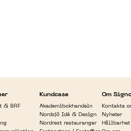
her
Kundcase
Om Signc
et & BRF
Akademibokhandeln
Kontakta o
Nordsjö Idé & Design
Nyheter
ang
Nordrest restauranger
Hållbarhet