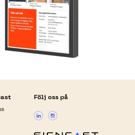
ast
Följ oss på
ss