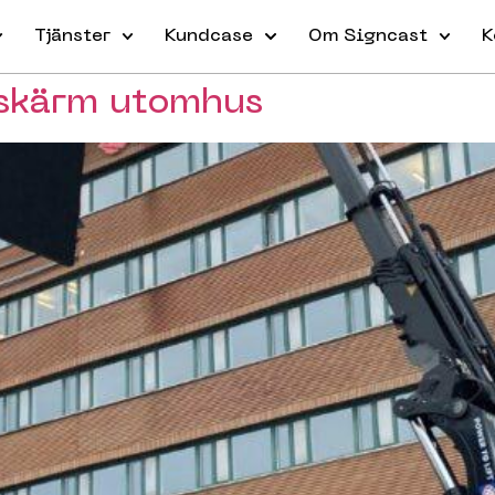
Tjänster
Kundcase
Om Signcast
K
 skärm utomhus