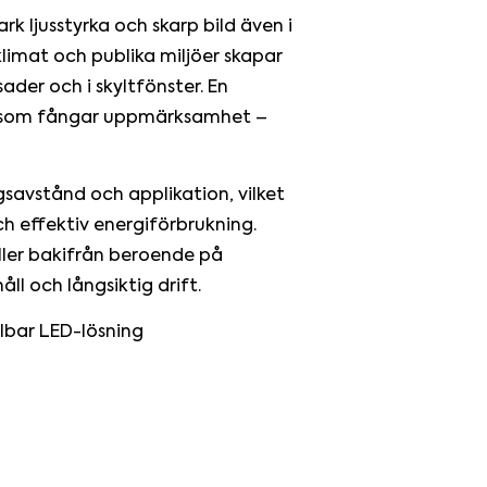
k ljusstyrka och skarp bild även i
 klimat och publika miljöer skapar
sader och i skyltfönster. En
ng som fångar uppmärksamhet –
ngsavstånd och applikation, vilket
ch effektiv energiförbrukning.
ller bakifrån beroende på
åll och långsiktig drift.
albar LED-lösning