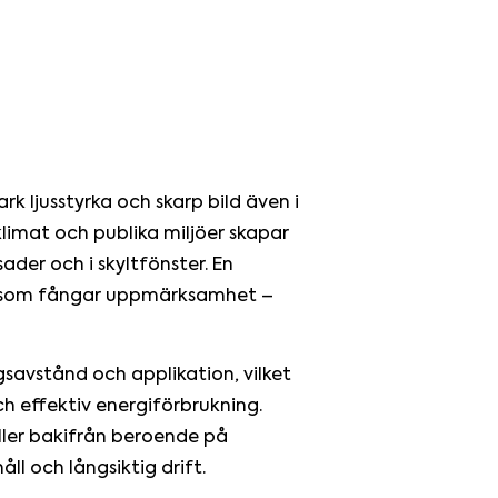
k ljusstyrka och skarp bild även i
 klimat och publika miljöer skapar
sader och i skyltfönster. En
ng som fångar uppmärksamhet –
ngsavstånd och applikation, vilket
ch effektiv energiförbrukning.
ller bakifrån beroende på
åll och långsiktig drift.