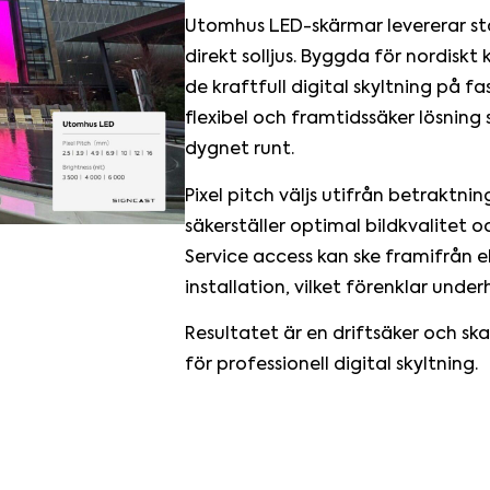
Utomhus LED-skärmar levererar star
direkt solljus. Byggda för nordiskt
de kraftfull digital skyltning på fa
flexibel och framtidssäker lösni
dygnet runt.
Pixel pitch väljs utifrån betraktni
säkerställer optimal bildkvalitet o
Service access kan ske framifrån e
installation, vilket förenklar underh
Resultatet är en driftsäker och sk
för professionell digital skyltning.