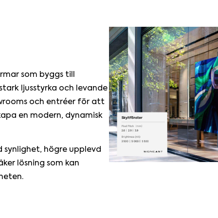
mar som byggs till
tark ljusstyrka och levande
owrooms och entréer för att
kapa en modern, dynamisk
synlighet, högre upplevd
ssäker lösning som kan
heten.