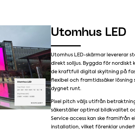
Utomhus LED
Utomhus LED-skärmar levererar star
direkt solljus. Byggda för nordiskt
de kraftfull digital skyltning på fa
flexibel och framtidssäker lösni
dygnet runt.
Pixel pitch väljs utifrån betraktni
säkerställer optimal bildkvalitet o
Service access kan ske framifrån e
installation, vilket förenklar underh